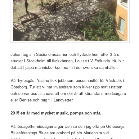
Johan tog sin Socionomexamen och flyttade hem efter 3 års
studier I Stockholm till flickvännen, Louise i V Frölunda. Nu blir
det att hjälpa människor komma in i det svenska samhället.
Vår hyresgäst Yacine fick jobb som busschaufför för Västrafik i
Göteborg. Tur att vi har invandrare som kliver upp mitt i natten
och servar oss alla oavsett om det är att köra stans medborgare
eller Denise och mig till Landvetter.
2015 ett år med mycket musik, pompa och ståt.
På lördageftermiddagarna går Denise och jag ofta på Göteborgs
Bluesförenings Bluesjam ombord på s/s Marieholm vid