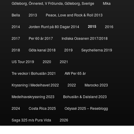
Göteborg, Önnered, V Frölunda, Göteborg, Sverige
Mika
Bella
2013
Peace, Love and Rock & Roll 2013
2015
2014
Jorden Runt på 80 Dagar 2014
2016
2017
Per 60 år 2017
Indiska Oceanen 2017/2018
2018
Göta kanal 2018
2019
Seychellerna 2019
US Tour 2019
2020
2021
Tre veckor i Bohuslän 2021
AW Per 65 år
Kryssning i Medelhavet 2022
2022
Marocko 2023
Medelhavskryssning 2023
Bohuslän & Dalsland 2023
2024
Costa Rica 2025
Odyssé 2025 – Reseblogg
Saga 325 m/s Pura Vida
2026