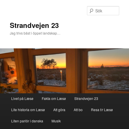
Sök
Strandvejen 23
Jag trivs bäst i öppet landskap…
Huvudmeny
Livet på Læsø
Fakta om Læsø
Strandvejen 23
Hoppa till huvudinnehåll
Hoppa till sekundärt innehåll
Lite historia om Læsø
Att göra
Att bo
Resa t/r Læsø
Liten parlör i danska
Musik