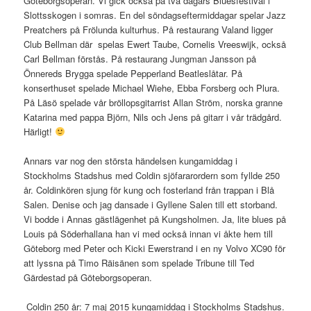
Göteborgsoperan. Vi gick också på två dagars Bluesfestival i
Slottsskogen i somras. En del söndagseftermiddagar spelar Jazz
Preatchers på Frölunda kulturhus. På restaurang Valand ligger
Club Bellman där spelas Ewert Taube, Cornelis Vreeswijk, också
Carl Bellman förstås. På restaurang Jungman Jansson på
Önnereds Brygga spelade Pepperland Beatleslåtar. På
konserthuset spelade Michael Wiehe, Ebba Forsberg och Plura.
På Läsö spelade vår bröllopsgitarrist Allan Ström, norska granne
Katarina med pappa Björn, Nils och Jens på gitarr i vår trädgård.
Härligt!
Annars var nog den största händelsen kungamiddag i
Stockholms Stadshus med Coldin sjöfararordern som fyllde 250
år. Coldinkören sjung för kung och fosterland från trappan i Blå
Salen. Denise och jag dansade i Gyllene Salen till ett storband.
Vi bodde i Annas gästlägenhet på Kungsholmen. Ja, lite blues på
Louis på Söderhallana han vi med också innan vi åkte hem till
Göteborg med Peter och Kicki Ewerstrand i en ny Volvo XC90 för
att lyssna på Timo Räisänen som spelade Tribune till Ted
Gärdestad på Göteborgsoperan.
Coldin 250 år: 7 maj 2015 kungamiddag i Stockholms Stadshus.