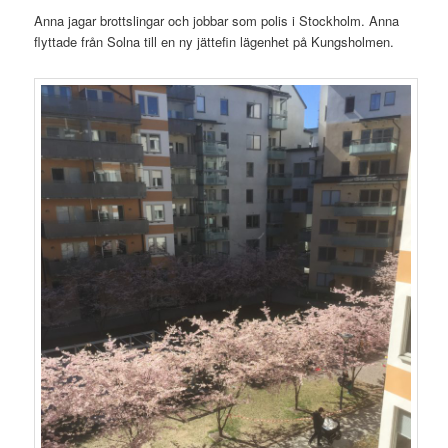
Anna jagar brottslingar och jobbar som polis i Stockholm. Anna
flyttade från Solna till en ny jättefin lägenhet på Kungsholmen.