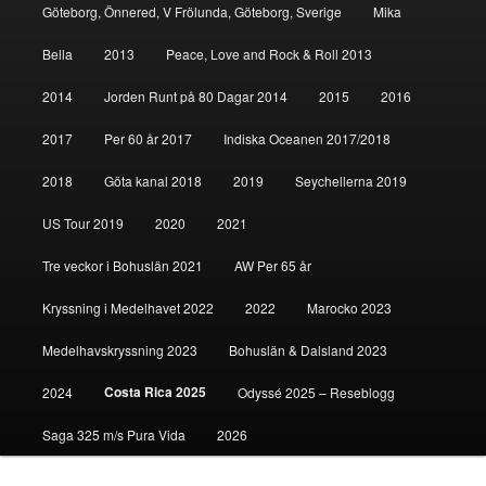
Göteborg, Önnered, V Frölunda, Göteborg, Sverige
Mika
Bella
2013
Peace, Love and Rock & Roll 2013
2014
Jorden Runt på 80 Dagar 2014
2015
2016
2017
Per 60 år 2017
Indiska Oceanen 2017/2018
2018
Göta kanal 2018
2019
Seychellerna 2019
US Tour 2019
2020
2021
Tre veckor i Bohuslän 2021
AW Per 65 år
Kryssning i Medelhavet 2022
2022
Marocko 2023
Medelhavskryssning 2023
Bohuslän & Dalsland 2023
Costa Rica 2025
2024
Odyssé 2025 – Reseblogg
Saga 325 m/s Pura Vida
2026