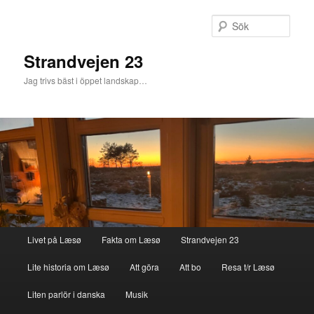
Sök
Strandvejen 23
Jag trivs bäst i öppet landskap…
Huvudmeny
Livet på Læsø
Fakta om Læsø
Strandvejen 23
Hoppa till huvudinnehåll
Hoppa till sekundärt innehåll
Lite historia om Læsø
Att göra
Att bo
Resa t/r Læsø
Liten parlör i danska
Musik