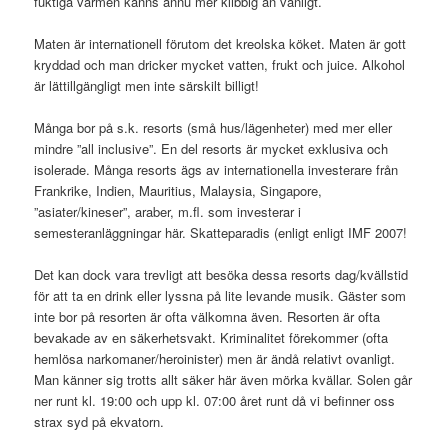
fuktiga värmen känns ännu mer klibbig än vanligt.
Maten är internationell förutom det kreolska köket. Maten är gott
kryddad och man dricker mycket vatten, frukt och juice. Alkohol
är lättillgängligt men inte särskilt billigt!
Många bor på s.k. resorts (små hus/lägenheter) med mer eller
mindre ”all inclusive”. En del resorts är mycket exklusiva och
isolerade. Många resorts ägs av internationella investerare från
Frankrike, Indien, Mauritius, Malaysia, Singapore,
”asiater/kineser”, araber, m.fl. som investerar i
semesteranläggningar här. Skatteparadis (enligt enligt IMF 2007!
Det kan dock vara trevligt att besöka dessa resorts dag/kvällstid
för att ta en drink eller lyssna på lite levande musik. Gäster som
inte bor på resorten är ofta välkomna även. Resorten är ofta
bevakade av en säkerhetsvakt. Kriminalitet förekommer (ofta
hemlösa narkomaner/heroinister) men är ändå relativt ovanligt.
Man känner sig trotts allt säker här även mörka kvällar. Solen går
ner runt kl. 19:00 och upp kl. 07:00 året runt då vi befinner oss
strax syd på ekvatorn.