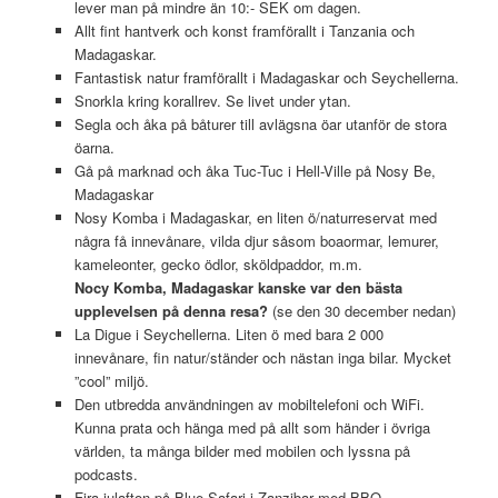
lever man på mindre än 10:- SEK om dagen.
Allt fint hantverk och konst framförallt i Tanzania och
Madagaskar.
Fantastisk natur framförallt i Madagaskar och Seychellerna.
Snorkla kring korallrev. Se livet under ytan.
Segla och åka på båturer till avlägsna öar utanför de stora
öarna.
Gå på marknad och åka Tuc-Tuc i Hell-Ville på Nosy Be,
Madagaskar
Nosy Komba i Madagaskar, en liten ö/naturreservat med
några få innevånare, vilda djur såsom boaormar, lemurer,
kameleonter, gecko ödlor, sköldpaddor, m.m.
Nocy Komba, Madagaskar kanske var den bästa
upplevelsen på denna resa?
(se den 30 december nedan)
La Digue i Seychellerna. Liten ö med bara 2 000
innevånare, fin natur/ständer och nästan inga bilar. Mycket
”cool” miljö.
Den utbredda användningen av mobiltelefoni och WiFi.
Kunna prata och hänga med på allt som händer i övriga
världen, ta många bilder med mobilen och lyssna på
podcasts.
Fira julafton på Blue Safari i Zanzibar med BBQ.