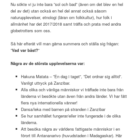
Nu sökte vi ju inte bara ”sol och bad” (även om det blev en hel
del av det) utan också en hel del annat också såsom
naturupplevelser, etnologi (läran om folkkultur), hur folk i
allmänhet har det 2017/2018 samt träffa och prata med andra
globetrotters som oss.
Så här efteråt vill man gärna summera och ställa sig frågan:
”
Vad var bäst?
”
Några av de största upplevelserna var:
Hakuna Matata – ”En dag i taget”, ”Det ordnar sig alltid”.
Vanligt uttryck på Zanzibar.
Alla olika och vänliga människor vi träffade inte bara från
länderna vi besökte utan även från andra länder. Vi har fått
flera nya internationella vänner!
Dansa/leka med barnen på stranden i Zanzibar
Se hur samhället fungerar/eller inte fungerade i de olika
länderna.
Att besöka några av världens fattigaste människor i en
förort till Antananarivo (huvudstaden i Madagaskar). Här