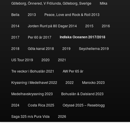
Göteborg, Önnered, V Frölunda, Göteborg, Sverige
Mika
Bella
2013
Peace, Love and Rock & Roll 2013
2014
Jorden Runt på 80 Dagar 2014
2015
2016
Indiska Oceanen 2017/2018
2017
Per 60 år 2017
2018
Göta kanal 2018
2019
Seychellerna 2019
US Tour 2019
2020
2021
Tre veckor i Bohuslän 2021
AW Per 65 år
Kryssning i Medelhavet 2022
2022
Marocko 2023
Medelhavskryssning 2023
Bohuslän & Dalsland 2023
2024
Costa Rica 2025
Odyssé 2025 – Reseblogg
Saga 325 m/s Pura Vida
2026