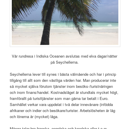
Vår rundresa i Indiska Oceanen avslutas med elva dagar/nätter
på Seychellerna.
Seychellerna lever till synes i bästa välmående och har i princip
tillgång till allt som den västliga värden har. Man producerar inte
så mycket själva förutom tjänster inom besöks-/turistnäringen
och inom finans/handel. Kostnadsläget är stundtals mycket högt,
framförallt på turisttjänster som man gärna tar betalt i Euro.
Samhället verkar vara uppdelat i två delar innevånare (infödda
afrikaner och indier och besökare/turister. Arbetslösheten är låg
och lönerna är (mycket) låga.
Många talar bra franska, engelska och kreolska eller t.o.m.