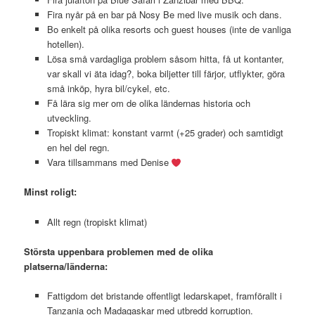
Fira nyår på en bar på Nosy Be med live musik och dans.
Bo enkelt på olika resorts och guest houses (inte de vanliga
hotellen).
Lösa små vardagliga problem såsom hitta, få ut kontanter,
var skall vi äta idag?, boka biljetter till färjor, utflykter, göra
små inköp, hyra bil/cykel, etc.
Få lära sig mer om de olika ländernas historia och
utveckling.
Tropiskt klimat: konstant varmt (+25 grader) och samtidigt
en hel del regn.
Vara tillsammans med Denise
Minst roligt:
Allt regn (tropiskt klimat)
Största uppenbara problemen med de olika
platserna/länderna:
Fattigdom det bristande offentligt ledarskapet, framförallt i
Tanzania och Madagaskar med utbredd korruption.