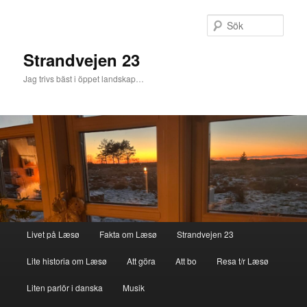
Sök
Strandvejen 23
Jag trivs bäst i öppet landskap…
Huvudmeny
Livet på Læsø
Fakta om Læsø
Strandvejen 23
Hoppa till huvudinnehåll
Hoppa till sekundärt innehåll
Lite historia om Læsø
Att göra
Att bo
Resa t/r Læsø
Liten parlör i danska
Musik